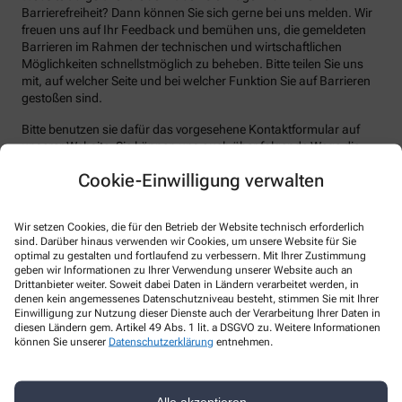
Barrierefreiheit? Dann können Sie sich gerne bei uns melden. Wir
freuen uns auf Ihr Feedback und bemühen uns, die gemeldeten
Barrieren im Rahmen der technischen und wirtschaftlichen
Möglichkeiten schnellstmöglich zu beheben. Bitte teilen Sie uns
mit, auf welcher Seite und bei welcher Funktion Sie auf Barrieren
gestoßen sind.
Bitte benutzen sie dafür das vorgesehene Kontaktformular auf
unserer Website. Sie können uns auch über folgende Wege die
von Ihnen gefundenen Barrieren melden:
Cookie-Einwilligung verwalten
E-Mail: info@apotheke-seeheim.de
Telefon: +49-6257/84366
Wir setzen Cookies, die für den Betrieb der Website technisch erforderlich
sind. Darüber hinaus verwenden wir Cookies, um unsere Website für Sie
Telefax: +49-6257/868424
optimal zu gestalten und fortlaufend zu verbessern. Mit Ihrer Zustimmung
Postanschrift: Am Grundweg 10 64342 Seeheim-Jugenheim
geben wir Informationen zu Ihrer Verwendung unserer Website auch an
Drittanbieter weiter. Soweit dabei Daten in Ländern verarbeitet werden, in
Durchsetzungsverfahren und
denen kein angemessenes Datenschutzniveau besteht, stimmen Sie mit Ihrer
Einwilligung zur Nutzung dieser Dienste auch der Verarbeitung Ihrer Daten in
Marktüberwachungsbehörde
diesen Ländern gem. Artikel 49 Abs. 1 lit. a DSGVO zu. Weitere Informationen
können Sie unserer
Datenschutzerklärung
entnehmen.
Sollten Sie auf Mitteilungen oder Anfragen zur Barrierefreiheit
keine zufriedenstellenden Antworten erhalten, können Sie sich an
die zuständige Durchsetzungsstelle wenden. Die
Alle akzeptieren