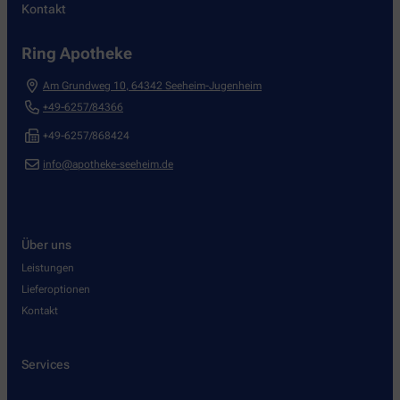
Kontakt
Ring Apotheke
Am Grundweg 10
,
64342
Seeheim-Jugenheim
+49-6257/84366
+49-6257/868424
info@apotheke-seeheim.de
Über uns
Leistungen
Lieferoptionen
Kontakt
Services