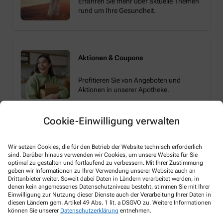
Erfahren Sie mehr über aktuelle Themen
rund um Ihre Gesundheit.
Aktionen & Coupons
Profitieren Sie von Angeboten und
Aktionen in unserer Apotheke.
Cookie-Einwilligung verwalten
Wir setzen Cookies, die für den Betrieb der Website technisch erforderlich
sind. Darüber hinaus verwenden wir Cookies, um unsere Website für Sie
optimal zu gestalten und fortlaufend zu verbessern. Mit Ihrer Zustimmung
Melden Sie sich hier an und sichern Sie sich
geben wir Informationen zu Ihrer Verwendung unserer Website auch an
Drittanbieter weiter. Soweit dabei Daten in Ländern verarbeitet werden, in
Ihren 10% Gutschein* für unsere Apotheke
denen kein angemessenes Datenschutzniveau besteht, stimmen Sie mit Ihrer
Einwilligung zur Nutzung dieser Dienste auch der Verarbeitung Ihrer Daten in
diesen Ländern gem. Artikel 49 Abs. 1 lit. a DSGVO zu. Weitere Informationen
können Sie unserer
Datenschutzerklärung
entnehmen.