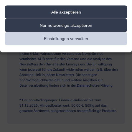
Alle akzeptieren
Sind Sie ein Mensch? Dann wählen Sie bitte
den Stern
Nur notwendige akzeptieren
Ich möchte den im Namen meiner Apotheke versandten News-
Einstellungen verwalten
Service abonnieren, der von der Alliance Healthcare Deutschland
GmbH (AHD) angeboten wird. Hiermit willige ich ein, dass AHD
meine E-Mail-Adresse zum Versand des News-Service
verarbeitet. AHD setzt für den Versand und die Analyse des
Newsletters den Dienstleister Emarsys ein. Die Einwilligung
kann jederzeit für die Zukunft widerrufen werden (z.B. über den
Abmelde-Link in jedem Newsletter). Die sonstigen
Kontaktmöglichkeiten dafür und weitere Angaben zur
Datenverarbeitung finden sich in der
Datenschutzerklärung
* Coupon-Bedingungen: Einmalig einlösbar bis zum
31.12.2026. Mindestbestellwert: 50,00 €. Gültig auf das
gesamte Sortiment, ausgeschlossen rezeptpflichtige Produkte.